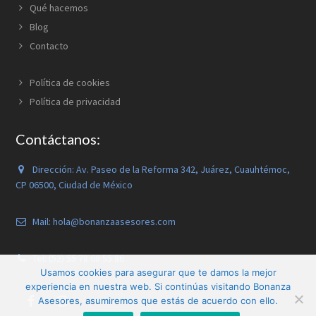
Qué hacemos
Blog
Contacto
Política de cookies
Política de privacidad
Contáctanos:
Dirección:
Av. Paseo de la Reforma 342, Juárez, Cuauhtémoc,
CP 06500, Ciudad de México
Mail: hola@bonanzaasesores.com
Tel: (52) 55 78 68 55 86
Usamos cookies para asegurar que te damos la mejor
experiencia en nuestra web. Si continúas visitando Bonanza
Asesores, asumiremos que estás de acuerdo con ello.