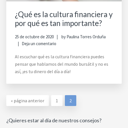
¿Qué es la cultura financiera y
por qué es tan importante?
25 de octubre de 2020
by
Paulina Torres Orduña
Deja un comentario
Al escuchar qué es la cultura financiera puedes
pensar que hablamos del mundo bursátil y no es
así, ¡es tu dinero del día a día!
Ir
Go
Go
«
página anterior
1
2
a
to
to
la
page
page
¿Quieres estar al día de nuestros consejos?