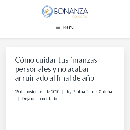
Saltar
Saltar
Saltar
Skip
al
a
al
to
contenido
la
pie
footer
BONANZA ASESORES
Asesoría Financiera
principal
barra
de
navigation
Menu
lateral
página
principal
Barra
lateral
Cómo cuidar tus finanzas
principal
personales y no acabar
arruinado al final de año
25 de noviembre de 2020
by
Paulina Torres Orduña
Deja un comentario
Bus
en
est
we