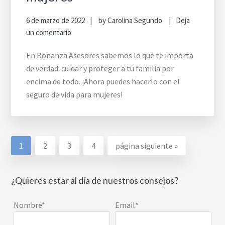
6 de marzo de 2022
by
Carolina Segundo
Deja
un comentario
En Bonanza Asesores sabemos lo que te importa
de verdad: cuidar y proteger a tu familia por
encima de todo. ¡Ahora puedes hacerlo con el
seguro de vida para mujeres!
Go
Go
Go
Go
Ir
1
2
3
4
página siguiente »
to
to
to
to
a
page
page
page
page
la
¿Quieres estar al día de nuestros consejos?
Nombre*
Email*