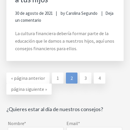
30 de agosto de 2021
by
Carolina Segundo
Deja
un comentario
La cultura financiera debería formar parte de la
educación que le damos a nuestros hijos, aquí unos
consejos financieros para ellos.
Ir
Go
Go
Go
Go
«
página anterior
1
2
3
4
a
to
to
to
to
Ir
página siguiente »
la
page
page
page
page
a
la
¿Quieres estar al día de nuestros consejos?
Nombre*
Email*